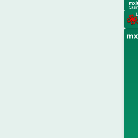
mxl
Casin
mx