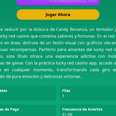
Jugar Ahora
te seducir por la dulzura de Candy Bonanza, un tentador 
lucky red casino que combina sabores y fortunas. En el red 
o en línea, disfruta de un festín visual con gráficos vibra
osas recompensas. Perfecto para amantes del lucky red o
no, este título ofrece una experiencia adictiva con múlt
as de ganar. Con la práctica lucky red casino app, accede a
o en cualquier momento, transformando cada giro 
do de pura emoción y deliciosas victorias.
etes
Filas
3
as de Pago
Frecuencia de Aciertos
31.5%