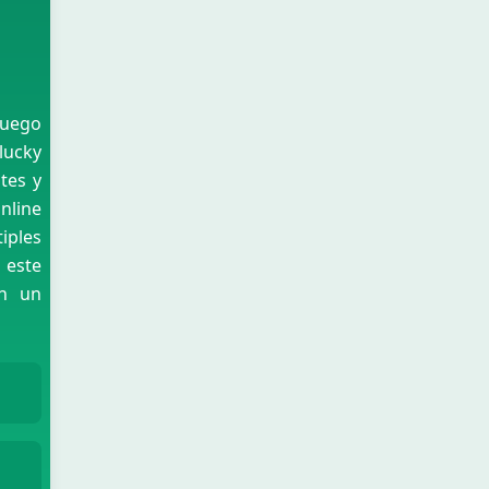
juego
lucky
ntes y
nline
iples
 este
en un